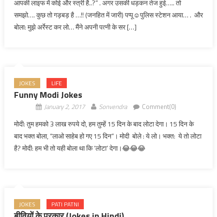
आपकी लाइफ में कोई और स्त्री है..?” . अगर उसकी धड़कन तेज हुई….. तो
समझो…. कुछ तो गड़बड़ है …!! (जनहित में जारी) पप्पू☺पुलिस स्टेशन आया… . और
बोला: मुझे अर्रेस्ट कर लो… मैंने अपनी पत्नी के सर […]
JOKES
LIFE
Funny Modi Jokes
January 2, 2017
Sonvendra
Comment(0)
मोदी: तुम हमको 3 लाख रुपये दो, हम तुम्हें 15 दिन के बाद लोटा देगा। 15 दिन के
बाद भक्त बोला, “लाओ साहेब हो गए 15 दिन”। मोदी बोले : ये लो। भक्त: ये तो लोटा
है? मोदी: हम भी तो यही बोला था कि ‘लोटा’ देगा।😂😂😂
JOKES
PATI PATNI
बीवियों के प्रकार (Jokes in Hindi)